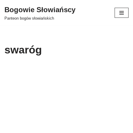
Bogowie Słowiańscy
Przejdź
Panteon bogów słowiańskich
do
treści
swaróg