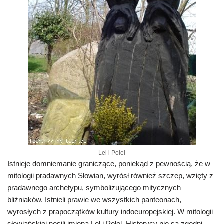
Lel i Polel
Istnieje domniemanie graniczące, poniekąd z pewnością, że w
mitologii pradawnych Słowian, wyrósł również szczep, wzięty z
pradawnego archetypu, symbolizującego mitycznych
bliźniaków. Istnieli prawie we wszystkich panteonach,
wyrosłych z prapoczątków kultury indoeuropejskiej. W mitologii
słowiańskiej nosili imiona
Lel
i
Polel
. Historycy nie są zgodni,