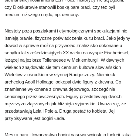
czy Dioskurowie stanowili boską parę braci, czy też byli
medium niższego rzędu; np. demony.
Niestety poza poszlakami i etymologicznymi spekulacjami nie
istnieją prawie, fizyczne poświadczenia kultu braci. Jako jedyny
dowód w sprawie można przywołać znalezisko dokonane u
schyłku lat sześćdziesiątych XX wieku na wyspie
Fischerinsel
,
leżącej na jeziorze
Tollensesee
w Meklemburgii. W dawnych
wiekach znajdowało się tam centrum kultowe słowiańskich
Wieletów z ośrodkiem w słynnej Radgoszczy. Niemiecki
archeolog Adolf
Hollnagel
odkopał dwie figury z drewna. Co
znamienne wykonane z drewna dębowego, szczególnie
cenionego przez ówczesnych. Figury przedstawiają dwóch
mężczyzn złączonych jak bliźnięta syjamskie. Uważa się, że
przedstawiają Lela i Polela. Druga postać to kobieta. Jej
przypisywana jest bogini Łada.
Męska para i towarzystwo bogini nasuwa wnioski o funkcji, jaką