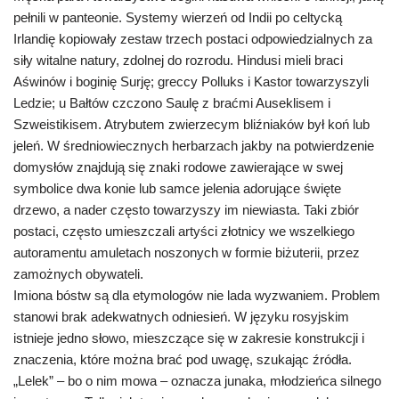
pełnili w panteonie. Systemy wierzeń od Indii po celtycką
Irlandię kopiowały zestaw trzech postaci odpowiedzialnych za
siły witalne natury, zdolnej do rozrodu. Hindusi mieli braci
Aświnów
i boginię
Surję
; greccy Polluks i Kastor towarzyszyli
Ledzie; u Bałtów czczono
Saulę
z braćmi
Auseklisem
i
Szweistikisem
. Atrybutem
zwierzecym
bliźniaków był koń lub
jeleń. W średniowiecznych herbarzach jakby na potwierdzenie
domysłów znajdują się znaki rodowe zawierające w swej
symbolice dwa konie lub samce jelenia adorujące święte
drzewo, a nader często towarzyszy im niewiasta. Taki zbiór
postaci, często umieszczali artyści złotnicy we wszelkiego
autoramentu amuletach noszonych w formie biżuterii, przez
zamożnych obywateli.
Imiona bóstw są dla etymologów nie lada wyzwaniem. Problem
stanowi brak adekwatnych odniesień. W języku rosyjskim
istnieje jedno słowo, mieszczące się w zakresie konstrukcji i
znaczenia, które można brać pod uwagę, szukając źródła.
„Lelek” – bo o nim mowa – oznacza junaka, młodzieńca silnego