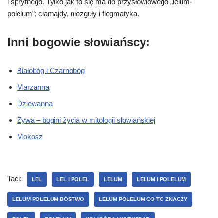
i sprytnego. Tylko jak to się ma do przysłowiowego „
lelum-
polelum
”; ciamajdy, niezguły i flegmatyka.
Inni bogowie słowiańscy:
Białobóg i Czarnobóg
Marzanna
Dziewanna
Żywa – bogini życia w mitologii słowiańskiej
Mokosz
Tagi:
LEL
LEL I POLEL
LELUM
LELUM I POLELUM
LELUM POLELUM BÓSTWO
LELUM POLELUM CO TO ZNACZY