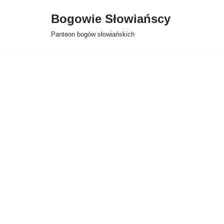
Bogowie Słowiańscy
Przejdź
Panteon bogów słowiańskich
do
treści