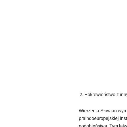
Pokrewieństwo z inn
Wierzenia Słowian wyros
praindoeuropejskiej ins
podobieństwa. Tym łatwi