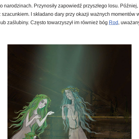
o narodzinach. Przynosiły zapowiedź przyszłego losu. Później, 
 szacunkiem. I składano dary przy okazji ważnych momentów w 
lub zaślubiny. Często towarzyszył im również bóg
Rod
, uważan