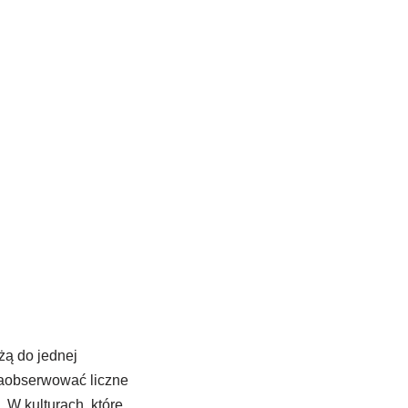
żą do jednej
 zaobserwować liczne
 W kulturach, które