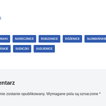
g
NIAKI
NARECZNICE
RODZANICE
RÓŻENICE
SŁOWIAŃSKIE
ŃSKIE
SUDICZKI
SUDJENICE
ntarz
 nie zostanie opublikowany.
Wymagane pola są oznaczone
*