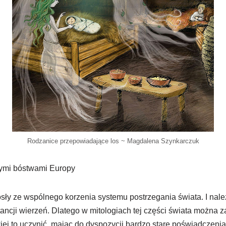
Rodzanice przepowiadające los ~ Magdalena Szynkarczuk
ymi bóstwami Europy
ły ze wspólnego korzenia systemu postrzegania świata. I nale
tancji wierzeń. Dlatego w mitologiach tej części świata można
ej to uczynić, mając do dyspozycji bardzo stare poświadczenia.