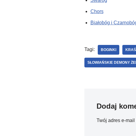
Swaróg
Chors
Białobóg i Czarnobó
Tagi:
BOGINKI
KRAŚ
SŁOWIAŃSKIE DEMONY ŻE
Dodaj kome
Twój adres e-mail