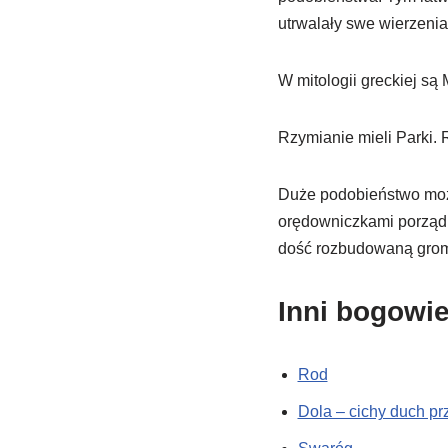
utrwalały swe wierzenia
W mitologii greckiej są
Rzymianie mieli Parki.
Duże podobieństwo moż
orędowniczkami porządku
dość rozbudowaną grom
Inni bogowie
Rod
Dola – cichy duch pr