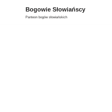
Bogowie Słowiańscy
Przejdź
Panteon bogów słowiańskich
do
treści