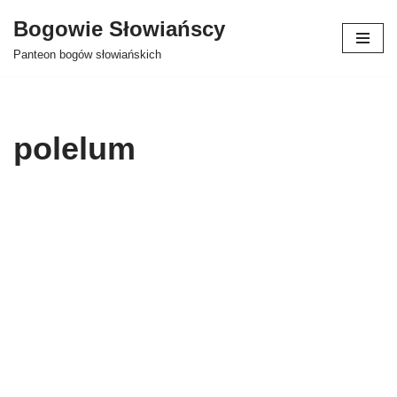
Bogowie Słowiańscy
Przejdź
Panteon bogów słowiańskich
do
treści
polelum