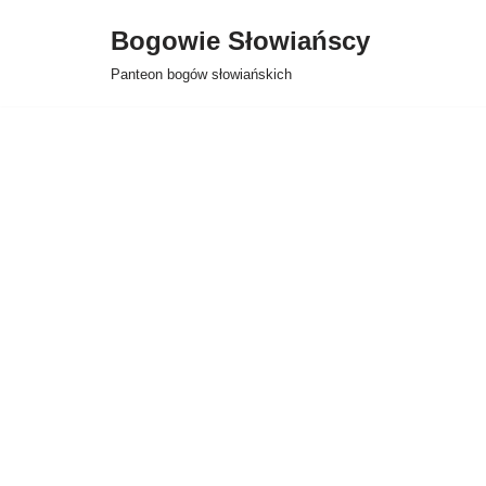
Bogowie Słowiańscy
Przejdź
Panteon bogów słowiańskich
do
treści