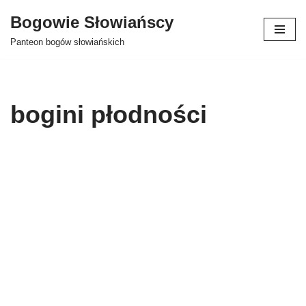
Bogowie Słowiańscy
Przejdź
Panteon bogów słowiańskich
do
treści
bogini płodności