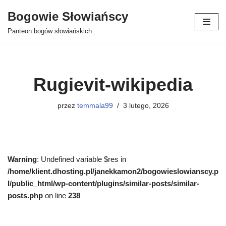
Bogowie Słowiańscy
Przejdź
Panteon bogów słowiańskich
do
treści
Rugievit-wikipedia
przez
temmala99
3 lutego, 2026
Warning
: Undefined variable $res in
/home/klient.dhosting.pl/janekkamon2/bogowieslowianscy.p
l/public_html/wp-content/plugins/similar-posts/similar-
posts.php
on line
238